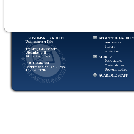
EKONOMSKI FAKULTET
ABOUT THE FACULT
Univerziteta u Nišu
Governance
Library
Trg kralja Aleksandra
Contact us
Ujedinitelja 11
18105 Niš, Srbija
STUDIES
Basic studies
PIB: 100667088
Master studies
Registration No: 07174705
Doctoral studies
JBKJS: 02282
ACADEMIC STAFF