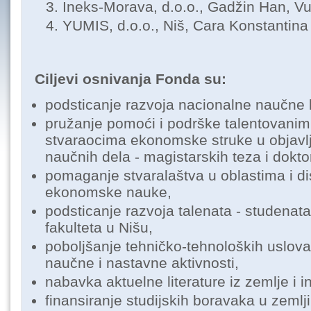
Ineks-Morava, d.o.o., Gadžin Han, V
YUMIS, d.o.o., Niš, Cara Konstantina
Ciljevi osnivanja Fonda su:
podsticanje razvoja nacionalne naučne kr
pružanje pomoći i podrške talentovani
stvaraocima ekonomske struke u objavlji
naučnih dela - magistarskih teza i doktor
pomaganje stvaralaštva u oblastima i d
ekonomske nauke,
podsticanje razvoja talenata - studena
fakulteta u Nišu,
poboljšanje tehničko-tehnoloških uslova 
naučne i nastavne aktivnosti,
nabavka aktuelne literature iz zemlje i i
finansiranje studijskih boravaka u zemlji