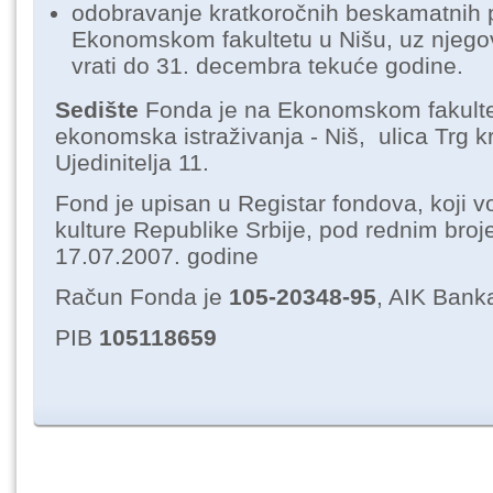
odobravanje kratkoročnih beskamatnih 
Ekonomskom fakultetu u Nišu, uz njego
vrati do 31. decembra tekuće godine.
Sedište
Fonda je na Ekonomskom fakultet
ekonomska istraživanja - Niš, ulica Trg k
Ujedinitelja 11.
Fond je upisan u Registar fondova, koji v
kulture Republike Srbije, pod rednim bro
17.07.2007. godine
Račun Fonda je
105-20348-95
, AIK Banka
PIB
105118659