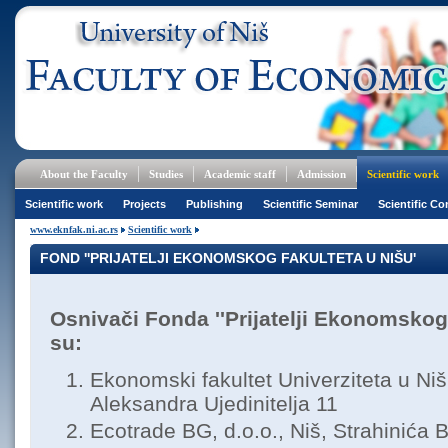
About the Faculty
Studies
Academic staff
Admission
Scientific work
Scientific work
Projects
Publishing
Scientific Seminar
Scientific Co
www.eknfak.ni.ac.rs
Scientific work
FOND ''PRIJATELJI EKONOMSKOG FAKULTETA U NIŠU'
Osnivači
Fonda ''Prijatelji Ekonomskog 
su:
Ekonomski fakultet Univerziteta u Nišu
Aleksandra Ujedinitelja 11
Ecotrade BG, d.o.o., Niš, Strahinića 